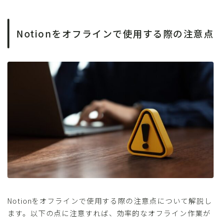
Notionをオフラインで使用する際の注意点
Notionをオフラインで使用する際の注意点について解説し
ます。以下の点に注意すれば、効率的なオフライン作業が