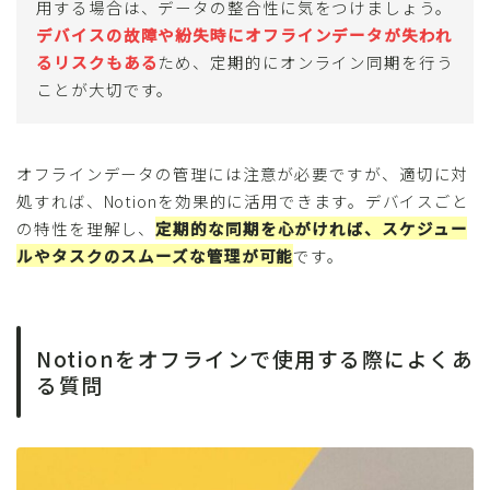
用する場合は、データの整合性に気をつけましょう。
デバイスの故障や紛失時にオフラインデータが失われ
るリスクもある
ため、定期的にオンライン同期を行う
ことが大切です。
オフラインデータの管理には注意が必要ですが、適切に対
処すれば、Notionを効果的に活用できます。デバイスごと
の特性を理解し、
定期的な同期を心がければ、スケジュー
ルやタスクのスムーズな管理が可能
です。
Notionをオフラインで使用する際によくあ
る質問