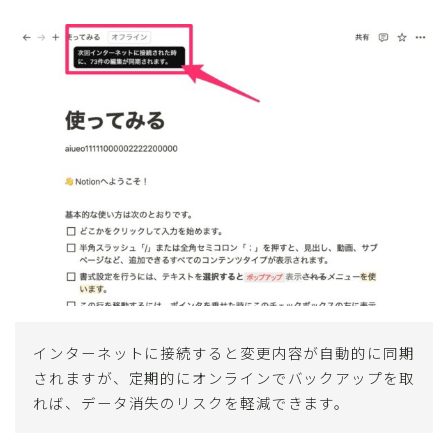
インターネットに接続すると変更内容が自動的に同期
されますが、定期的にオンラインでバックアップを取
れば、データ消失のリスクを軽減できます。