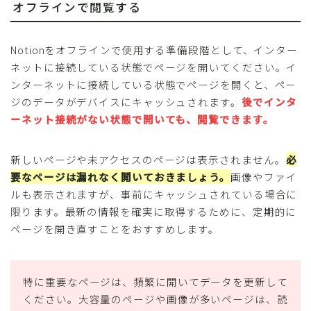
オフラインで閲覧する
Notionをオフラインで使用する準備段階として、インター
ネットに接続している状態でページを開いてください。イ
ンターネットに接続している状態でページを開くと、ペー
ジのデータがデバイスにキャッシュされます。
後でインタ
ーネット接続がない状態で開いても、閲覧できます。
新しいページや未アクセスのページは表示されません。
必
要なページは漏れなく開いておきましょう。
画像やファイ
ルも表示されますが、事前にキャッシュされている場合に
限ります。最新の情報を確実に取得するために、定期的に
ページを開き直すことをおすすめします。
特に重要なページは、頻繁に開いてデータを更新して
ください。大容量のページや画像が多いページは、読