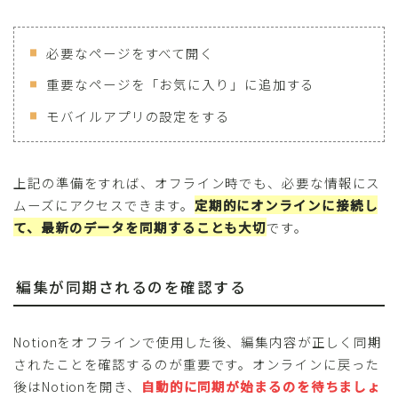
必要なページをすべて開く
重要なページを「お気に入り」に追加する
モバイルアプリの設定をする
上記の準備をすれば、オフライン時でも、必要な情報にス
ムーズにアクセスできます。
定期的にオンラインに接続し
て、最新のデータを同期することも大切
です。
編集が同期されるのを確認する
Notionをオフラインで使用した後、編集内容が正しく同期
されたことを確認するのが重要です。オンラインに戻った
後はNotionを開き、
自動的に同期が始まるのを待ちましょ