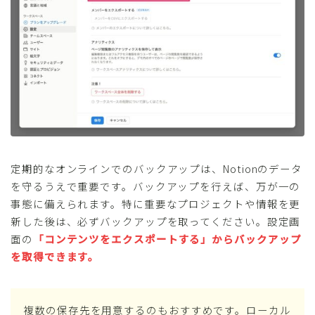
定期的なオンラインでのバックアップは、Notionのデータ
を守るうえで重要です。バックアップを行えば、万が一の
事態に備えられます。特に重要なプロジェクトや情報を更
新した後は、必ずバックアップを取ってください。設定画
面の
「コンテンツをエクスポートする」
からバックアップ
を取得できます。
複数の保存先を用意するのもおすすめです。ローカル