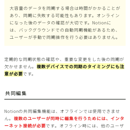
大容量のデータを同期する場合は時間がかかることが
あり、同期に失敗する可能性もあります。オンライン
になった後のデータの確認が大切です。Notionに
は、バックグラウンドでの自動同期機能があるため、
ユーザーが手動で同期操作を行う必要はありません。
定期的な同期状態の確認や、重要な変更をした後の同期が
欠かせません。
複数デバイスでの同期のタイミングにも注
意が必要
です。
共同編集
Notionの共同編集機能は、オフラインでは使用できませ
ん。
複数のユーザーが同時に編集を行うためには、インタ
ーネット接続が必要
です。オフライン時には、他のユーザ