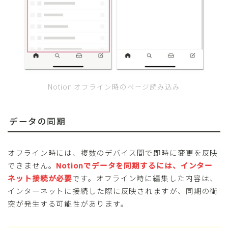
Notion オフライン時のページ読み込み
データの同期
オフライン時には、複数のデバイス間で即時に変更を反映
できません。
Notionでデータを同期するには、インター
ネット接続が必要
です。オフライン時に編集した内容は、
インターネットに接続した際に反映されますが、同期の衝
突が発生する可能性があります。