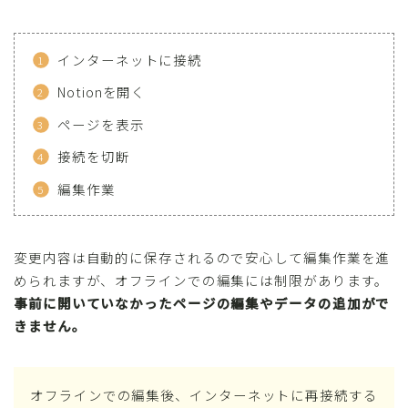
インターネットに接続
Notionを開く
ページを表示
接続を切断
編集作業
変更内容は自動的に保存されるので安心して編集作業を進
められますが、オフラインでの編集には制限があります。
事前に開いていなかったページの編集やデータの追加がで
きません。
オフラインでの編集後、インターネットに再接続する