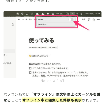
で利用することができます。
Notion Wifi off
パソコン版では
「オフライン」の文字の上にカーソルを乗
せる
ことで
オフライン中に編集した件数も表示
されます。