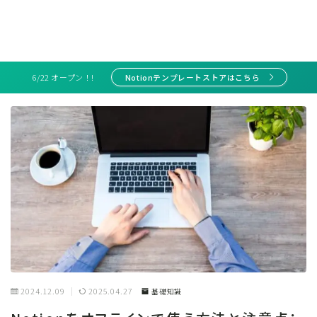
6/22 オープン！!
Notionテンプレートストアはこちら
2024.12.09
2025.04.27
基礎知識