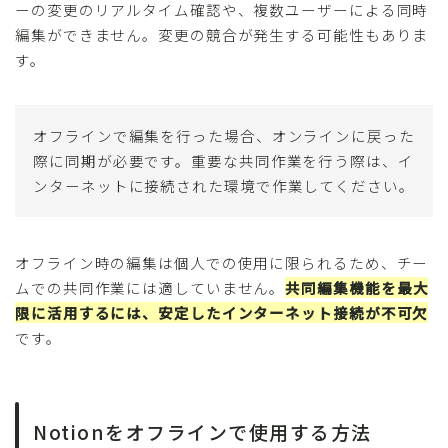
ーの変更のリアルタイム確認や、複数ユーザーによる同時
編集ができません。変更の競合が発生する可能性もありま
す。
オフラインで編集を行った場合、オンラインに戻った
際に同期が必要です。重要な共同作業を行う際は、イ
ンターネットに接続された環境で作業してください。
オフライン時の編集は個人での使用に限られるため、チー
ムでの共同作業には適していません。
共同編集機能を最大
限に活用するには、安定したインターネット接続が不可欠
です。
Notionをオフラインで使用する方法