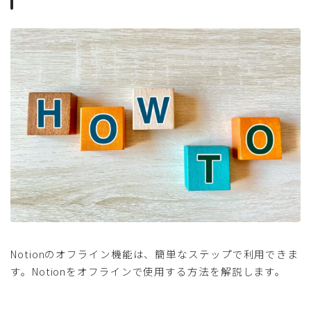
Notionのオフライン機能は、簡単なステップで利用できま
す。Notionをオフラインで使用する方法を解説します。