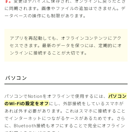
す。
変更はデバイスに保存され、オンラインに戻ったとき
に同期されます。画像やファイルの追加はできません。デ
ータベースの操作にも制限があります。
アプリを再起動しても、オフラインコンテンツにアク
セスできます。最新のデータを保つには、定期的にオ
ンラインに接続することが大切です。
パソコン
パソコンでNotionをオフラインで使用するには、
パソコン
のWi-Fiの設定をオフ
にし、外部接続をしているスマホが
あれば外す必要があります。これはスマホに接続すること
でインターネットにつながるケースがあるためです。さら
に、Bluetooth接続もオフにすることで完全にオフライン