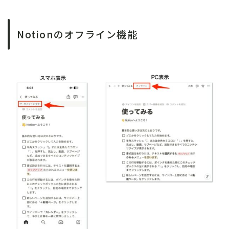
Notionのオフライン機能