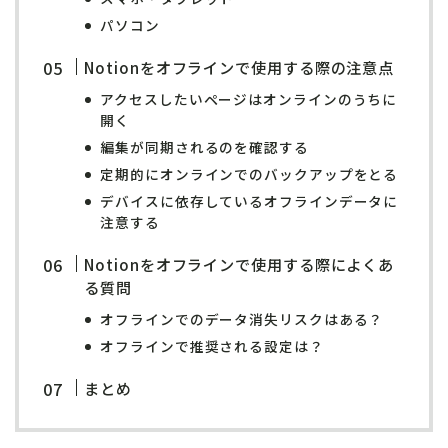
パソコン
Notionをオフラインで使用する際の注意点
アクセスしたいページはオンラインのうちに
開く
編集が同期されるのを確認する
定期的にオンラインでのバックアップをとる
デバイスに依存しているオフラインデータに
注意する
Notionをオフラインで使用する際によくあ
る質問
オフラインでのデータ消失リスクはある？
オフラインで推奨される設定は？
まとめ